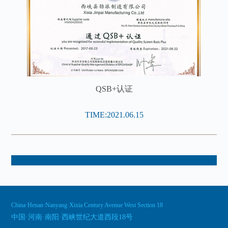
QSB+认证
TIME:2021.06.15
China·Henan·Nanyang·Xixia Century Avenue West Section 18
中国·河南·南阳·西峡世纪大道西段18号