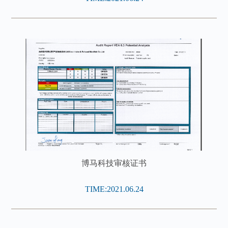
博马科技审核证书
TIME:2021.06.24