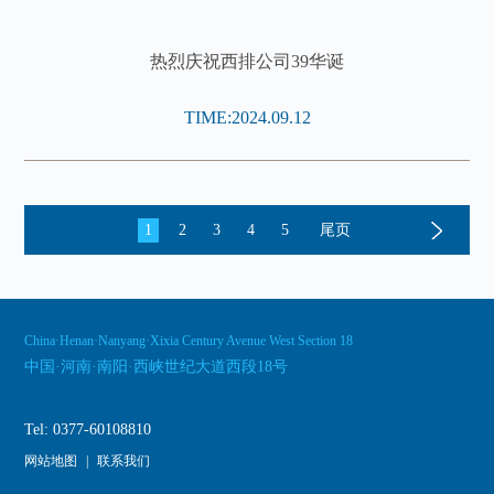
热烈庆祝西排公司39华诞
TIME:2024.09.12
1
2
3
4
5
尾页
China·Henan·Nanyang·Xixia Century Avenue West Section 18
中国·河南·南阳·西峡世纪大道西段18号
Tel: 0377-60108810
网站地图
|
联系我们